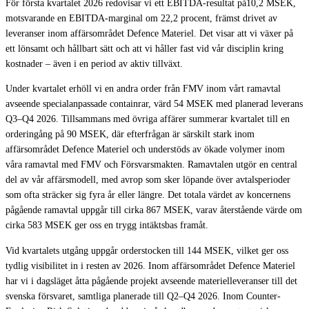
För första kvartalet 2026 redovisar vi ett EBITDA-resultat på10,2 MSEK,
motsvarande en EBITDA-marginal om 22,2 procent, främst drivet av
leveranser inom affärsområdet Defence Materiel. Det visar att vi växer på
ett lönsamt och hållbart sätt och att vi håller fast vid vår disciplin kring
kostnader – även i en period av aktiv tillväxt.
Under kvartalet erhöll vi en andra order från FMV inom vårt ramavtal
avseende specialanpassade containrar, värd 54 MSEK med planerad leverans
Q3–Q4 2026. Tillsammans med övriga affärer summerar kvartalet till en
orderingång på 90 MSEK, där efterfrågan är särskilt stark inom
affärsområdet Defence Materiel och understöds av ökade volymer inom
våra ramavtal med FMV och Försvarsmakten. Ramavtalen utgör en central
del av vår affärsmodell, med avrop som sker löpande över avtalsperioder
som ofta sträcker sig fyra år eller längre. Det totala värdet av koncernens
pågående ramavtal uppgår till cirka 867 MSEK, varav återstående värde om
cirka 583 MSEK ger oss en trygg intäktsbas framåt.
Vid kvartalets utgång uppgår orderstocken till 144 MSEK, vilket ger oss
tydlig visibilitet in i resten av 2026. Inom affärsområdet Defence Materiel
har vi i dagsläget åtta pågående projekt avseende materielleveranser till det
svenska försvaret, samtliga planerade till Q2–Q4 2026. Inom Counter-