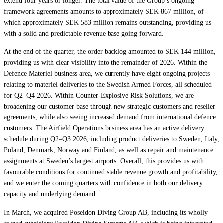
extend four years or longer. The total value of the Group’s ongoing
framework agreements amounts to approximately SEK 867 million, of
which approximately SEK 583 million remains outstanding, providing us
with a solid and predictable revenue base going forward.
At the end of the quarter, the order backlog amounted to SEK 144 million,
providing us with clear visibility into the remainder of 2026. Within the
Defence Materiel business area, we currently have eight ongoing projects
relating to materiel deliveries to the Swedish Armed Forces, all scheduled
for Q2–Q4 2026. Within Counter-Explosive Risk Solutions, we are
broadening our customer base through new strategic customers and reseller
agreements, while also seeing increased demand from international defence
customers. The Airfield Operations business area has an active delivery
schedule during Q2–Q3 2026, including product deliveries to Sweden, Italy,
Poland, Denmark, Norway and Finland, as well as repair and maintenance
assignments at Sweden’s largest airports. Overall, this provides us with
favourable conditions for continued stable revenue growth and profitability,
and we enter the coming quarters with confidence in both our delivery
capacity and underlying demand.
In March, we acquired Poseidon Diving Group AB, including its wholly
owned subsidiary Poseidon Diving Systems AB, which is being integrated