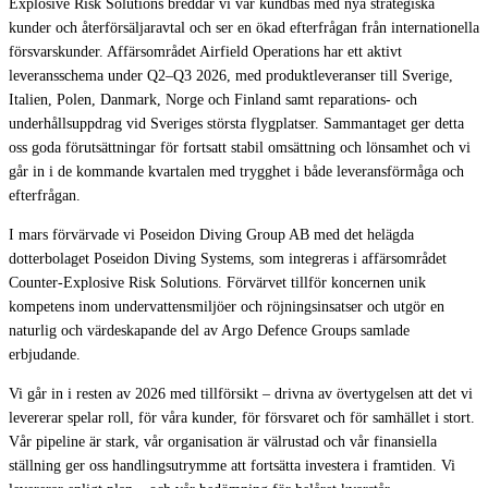
Explosive Risk Solutions breddar vi vår kundbas med nya strategiska
kunder och återförsäljaravtal och ser en ökad efterfrågan från internationella
försvarskunder. Affärsområdet Airfield Operations har ett aktivt
leveransschema under Q2–Q3 2026, med produktleveranser till Sverige,
Italien, Polen, Danmark, Norge och Finland samt reparations- och
underhållsuppdrag vid Sveriges största flygplatser. Sammantaget ger detta
oss goda förutsättningar för fortsatt stabil omsättning och lönsamhet och vi
går in i de kommande kvartalen med trygghet i både leveransförmåga och
efterfrågan.
I mars förvärvade vi Poseidon Diving Group AB med det helägda
dotterbolaget Poseidon Diving Systems, som integreras i affärsområdet
Counter-Explosive Risk Solutions. Förvärvet tillför koncernen unik
kompetens inom undervattensmiljöer och röjningsinsatser och utgör en
naturlig och värdeskapande del av Argo Defence Groups samlade
erbjudande.
Vi går in i resten av 2026 med tillförsikt – drivna av övertygelsen att det vi
levererar spelar roll, för våra kunder, för försvaret och för samhället i stort.
Vår pipeline är stark, vår organisation är välrustad och vår finansiella
ställning ger oss handlingsutrymme att fortsätta investera i framtiden. Vi