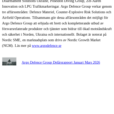
Disarmament Solutions Ukraine, Poseidon Diving Group, Zel-Aaren
Innovation och LPG Trafikmarkeringar. Argo Defence Group verkar genom
tre affärsområden: Defence Materiel, Counter-Explosive Risk Solutions och
Airfield Operations. Tillsammans gör dessa affärsområden det möjligt för
Argo Defence Group att erbjuda ett brett och kompletterande utbud av
försvarsrelaterade produkter och tjänster som bidrar till ökad motståndskraft
och säkerhet i Norden, Ukraina och internationellt. Bolaget är noterat på
Nordic SME, en marknadsplats som drivs av Nordic Growth Market
(NGM). Läs mer på
www.argodefence.se
Argo Defence Group Delårsrapport Januari Mars 2026