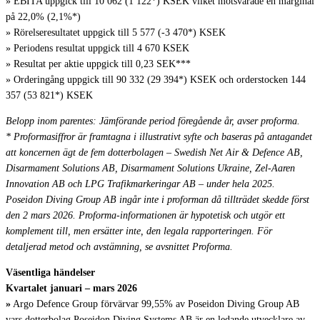
» EBITA uppgick till 10 062 (1 122*) KSEK vilket motsvarade en marginal
på 22,0% (2,1%*)
» Rörelseresultatet uppgick till 5 577 (-3 470*) KSEK
» Periodens resultat uppgick till 4 670 KSEK
» Resultat per aktie uppgick till 0,23 SEK***
» Orderingång uppgick till 90 332 (29 394*) KSEK och orderstocken 144
357 (53 821*) KSEK
Belopp inom parentes: Jämförande period föregående år, avser proforma.
* Proformasiffror är framtagna i illustrativt syfte och baseras på antagandet
att koncernen ägt de fem dotterbolagen – Swedish Net Air & Defence AB,
Disarmament Solutions AB, Disarmament Solutions Ukraine, Zel-Aaren
Innovation AB och LPG Trafikmarkeringar AB – under hela 2025.
Poseidon Diving Group AB ingår inte i proforman då tillträdet skedde först
den 2 mars 2026. Proforma-informationen är hypotetisk och utgör ett
komplement till, men ersätter inte, den legala rapporteringen. För
detaljerad metod och avstämning, se avsnittet Proforma.
Väsentliga händelser
Kvartalet januari – mars 2026
»
Argo Defence Group förvärvar 99,55% av Poseidon Diving Group AB
vars dotterbolag Poseidon Diving Systems AB är en ledande utvecklare av