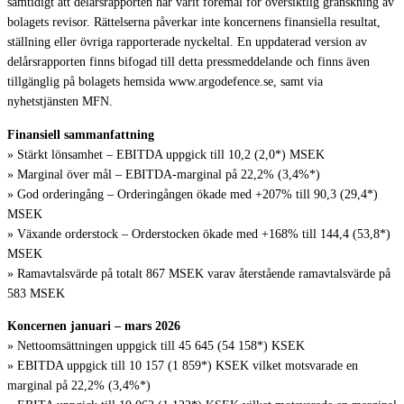
samtidigt att delårsrapporten har varit föremål för översiktlig granskning av
bolagets revisor. Rättelserna påverkar inte koncernens finansiella resultat,
ställning eller övriga rapporterade nyckeltal. En uppdaterad version av
delårsrapporten finns bifogad till detta pressmeddelande och finns även
tillgänglig på bolagets hemsida www.argodefence.se, samt via
nyhetstjänsten MFN.
Finansiell sammanfattning
» Stärkt lönsamhet – EBITDA uppgick till 10,2 (2,0*) MSEK
» Marginal över mål – EBITDA-marginal på 22,2% (3,4%*)
» God orderingång – Orderingången ökade med +207% till 90,3 (29,4*)
MSEK
» Växande orderstock – Orderstocken ökade med +168% till 144,4 (53,8*)
MSEK
» Ramavtalsvärde på totalt 867 MSEK varav återstående ramavtalsvärde på
583 MSEK
Koncernen januari – mars 2026
» Nettoomsättningen uppgick till 45 645 (54 158*) KSEK
» EBITDA uppgick till 10 157 (1 859*) KSEK vilket motsvarade en
marginal på 22,2% (3,4%*)