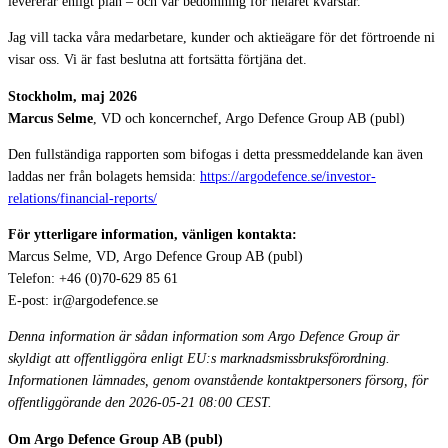
levererar enligt plan – och vår bedömning för helåret kvarstår.
Jag vill tacka våra medarbetare, kunder och aktieägare för det förtroende ni
visar oss. Vi är fast beslutna att fortsätta förtjäna det.
Stockholm, maj 2026
Marcus Selme
, VD och koncernchef, Argo Defence Group AB (publ)
Den fullständiga rapporten som bifogas i detta pressmeddelande kan även
laddas ner från bolagets hemsida:
https://argodefence.se/investor-
relations/financial-reports/
För ytterligare information, vänligen kontakta:
Marcus Selme, VD, Argo Defence Group AB (publ)
Telefon: +46 (0)70-629 85 61
E-post: ir@argodefence.se
Denna information är sådan information som Argo Defence Group är
skyldigt att offentliggöra enligt EU:s marknadsmissbruksförordning.
Informationen lämnades, genom ovanstående kontaktpersoners försorg, för
offentliggörande den 2026-05-21 08:00 CEST.
Om Argo Defence Group AB (publ)