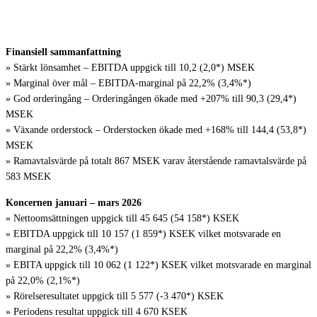
för Argo Defence Group
Finansiell sammanfattning
» Stärkt lönsamhet – EBITDA uppgick till 10,2 (2,0*) MSEK
» Marginal över mål – EBITDA-marginal på 22,2% (3,4%*)
» God orderingång – Orderingången ökade med +207% till 90,3 (29,4*)
MSEK
» Växande orderstock – Orderstocken ökade med +168% till 144,4 (53,8*)
MSEK
» Ramavtalsvärde på totalt 867 MSEK varav återstående ramavtalsvärde på
583 MSEK
Koncernen januari – mars 2026
» Nettoomsättningen uppgick till 45 645 (54 158*) KSEK
» EBITDA uppgick till 10 157 (1 859*) KSEK vilket motsvarade en
marginal på 22,2% (3,4%*)
» EBITA uppgick till 10 062 (1 122*) KSEK vilket motsvarade en marginal
på 22,0% (2,1%*)
» Rörelseresultatet uppgick till 5 577 (-3 470*) KSEK
» Periodens resultat uppgick till 4 670 KSEK