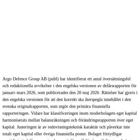
Rättelse: Delårsrapport januari –
mars 2026 för Argo Defence Group
Argo Defence Group AB (publ) har identifierat ett antal översättningsfel
och redaktionella avvikelser i den engelska versionen av delårsrapporten för
januari–mars 2026, som publicerades den 20 maj 2026. Rättelser har gjorts i
den engelska versionen för att den korrekt ska återspegla innehållet i den
svenska originalrapporten, som utgör den primära finansiella
rapporteringen. Vidare har klassificeringen inom moderbolagets eget kapital
harmoniserats mellan balansräkningen och förändringsrapporten över eget
kapital. Justeringen är av redovisningsteknisk karaktär och påverkar inte
totalt eget kapital eller övriga finansiella poster. Bolaget förtydligar