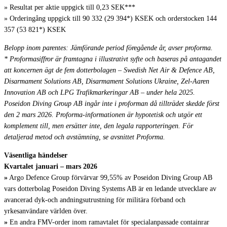
» Resultat per aktie uppgick till 0,23 SEK***
» Orderingång uppgick till 90 332 (29 394*) KSEK och orderstocken 144
357 (53 821*) KSEK
Belopp inom parentes: Jämförande period föregående år, avser proforma.
* Proformasiffror är framtagna i illustrativt syfte och baseras på antagandet
att koncernen ägt de fem dotterbolagen – Swedish Net Air & Defence AB,
Disarmament Solutions AB, Disarmament Solutions Ukraine, Zel-Aaren
Innovation AB och LPG Trafikmarkeringar AB – under hela 2025.
Poseidon Diving Group AB ingår inte i proforman då tillträdet skedde först
den 2 mars 2026. Proforma-informationen är hypotetisk och utgör ett
komplement till, men ersätter inte, den legala rapporteringen. För
detaljerad metod och avstämning, se avsnittet Proforma.
Väsentliga händelser
Kvartalet januari – mars 2026
»
Argo Defence Group förvärvar 99,55% av Poseidon Diving Group AB
vars dotterbolag Poseidon Diving Systems AB är en ledande utvecklare av
avancerad dyk-och andningsutrustning för militära förband och
yrkesanvändare världen över.
»
En andra FMV-order inom ramavtalet för specialanpassade containrar