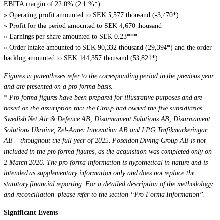
EBITA margin of 22.0% (2.1 %*)
» Operating profit amounted to SEK 5,577 thousand (-3,470*)
» Profit for the period amounted to SEK 4,670 thousand
» Earnings per share amounted to SEK 0.23***
» Order intake amounted to SEK 90,332 thousand (29,394*) and the order
backlog amounted to SEK 144,357 thousand (53,821*)
Figures in parentheses refer to the corresponding period in the previous year
and are presented on a pro forma basis.
* Pro forma figures have been prepared for illustrative purposes and are
based on the assumption that the Group had owned the five subsidiaries –
Swedish Net Air & Defence AB, Disarmament Solutions AB, Disarmament
Solutions Ukraine, Zel-Aaren Innovation AB and LPG Trafikmarkeringar
AB – throughout the full year of 2025. Poseidon Diving Group AB is not
included in the pro forma figures, as the acquisition was completed only on
2 March 2026. The pro forma information is hypothetical in nature and is
intended as supplementary information only and does not replace the
statutory financial reporting. For a detailed description of the methodology
and reconciliation, please refer to the section “Pro Forma Information”.
Significant Events