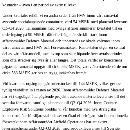
kostnader – även i en period av aktiv tillväxt.
Under kvartalet erhöll vi en andra order från FMV inom vårt ramavtal
avseende specialanpassade containrar, värd 54 MSEK med planerad leverans
Q3–Q4 2026. Tillsammans med övriga affärer summerar kvartalet till en
orderingång på 90 MSEK, där efterfrågan är särskilt stark inom
affärsområdet Defence Materiel och understöds av ökade volymer inom
våra ramavtal med FMV och Försvarsmakten. Ramavtalen utgör en central
del av vår affärsmodell, med avrop som sker löpande över avtalsperioder
som ofta sträcker sig fyra år eller längre. Det totala värdet av koncernens
pågående ramavtal uppgår till cirka 867 MSEK, varav återstående värde om
cirka 583 MSEK ger oss en trygg intäktsbas framåt.
Vid kvartalets utgång uppgår orderstocken till 144 MSEK, vilket ger oss
tydlig visibilitet in i resten av 2026. Inom affärsområdet Defence Materiel
har vi i dagsläget åtta pågående projekt avseende materielleveranser till det
svenska försvaret, samtliga planerade till Q2–Q4 2026. Inom Counter-
Explosive Risk Solutions breddar vi vår kundbas med nya strategiska
kunder och återförsäljaravtal och ser en ökad efterfrågan från internationella
försvarskunder. Affärsområdet Airfield Operations har ett aktivt
leveransschema under Q2–Q3 2026, med produktleveranser till Sverige,