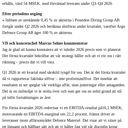
erhålls, värd 54 MSEK, med förväntad leverans under Q3–Q4 2026.
Efter periodens utgång
»
Inlösen av utestående 0,45 % av aktierna i Poseidon Diving Group AB
fortgår under Q2 2026 och beräknas slutföras under kvartalet, varefter Argo
Defence Group AB äger 100 % av aktierna.
VD och koncernchef Marcus Selme kommenterar
Jag är glad att kunna konstatera att vi inleder 2026 precis som vi planerat.
Det första kvartalet bekräftar att vår strategi håller och att vi rör oss i rätt
riktning – precis där vi vill vara.
Q1 2026 är ett kvartal med särskild tyngd för oss. Det är det första kvartalet
då vi rapporterar faktiska siffror – inte proformasiffror. Det innebär att
resultaten ni ser speglar vår verkliga affär, utan justeringar eller antaganden.
Det är en milstolpe vi är stolta över och som ger oss en solid grund att stå
på inför fortsättningen av året.
För första kvartalet 2026 redovisar vi ett EBITDA-resultat på10,2 MSEK,
motsvarande en EBITDA-marginal om 22,2 procent, främst drivet av
leveranser inom affärsområdet Defence Materiel. Det visar att vi växer på
ett lönsamt och hållbart sätt och att vi håller fast vid vår disciplin kring