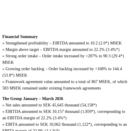
Interim Report January – March
2026 for Argo Defence Group
Financial Summary
» Strengthened profitability – EBITDA amounted to 10.2 (2.0*) MSEK
» Margin above target – EBITDA margin amounted to 22.2% (3.4%*)
» Strong order intake – Order intake increased by +207% to 90.3 (29.4*)
MSEK
» Growing order backlog – Order backlog increased by +168% to 144.4
(53.8*) MSEK
» Framework agreement value amounted to a total of 867 MSEK, of which
583 MSEK remained under existing framework agreements
The Group January – March 2026
» Net sales amounted to SEK 45,645 thousand (54,158*)
» EBITDA amounted to SEK 10,157 thousand (1,859*), corresponding to
an EBITDA margin of 22.2% (3.4%*)
» EBITA amounted to SEK 10,062 thousand (1,122*), corresponding to an
EBITA margin of 22.0% (2.1 %*)