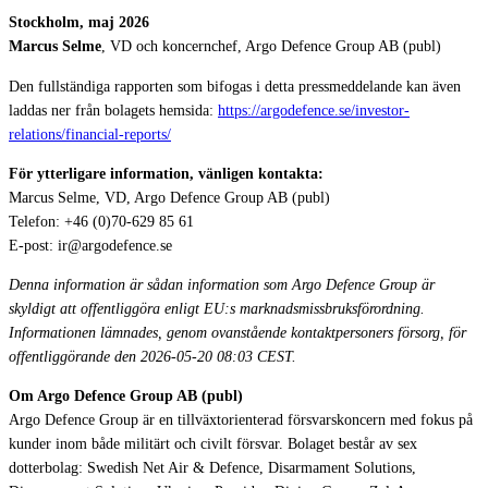
Stockholm, maj 2026
Marcus Selme
, VD och koncernchef, Argo Defence Group AB (publ)
Den fullständiga rapporten som bifogas i detta pressmeddelande kan även
laddas ner från bolagets hemsida:
https://argodefence.se/investor-
relations/financial-reports/
För ytterligare information, vänligen kontakta:
Marcus Selme, VD, Argo Defence Group AB (publ)
Telefon: +46 (0)70-629 85 61
E-post: ir@argodefence.se
Denna information är sådan information som Argo Defence Group är
skyldigt att offentliggöra enligt EU:s marknadsmissbruksförordning.
Informationen lämnades, genom ovanstående kontaktpersoners försorg, för
offentliggörande den 2026-05-20 08:03 CEST.
Om Argo Defence Group AB (publ)
Argo Defence Group är en tillväxtorienterad försvarskoncern med fokus på
kunder inom både militärt och civilt försvar. Bolaget består av sex
dotterbolag: Swedish Net Air & Defence, Disarmament Solutions,