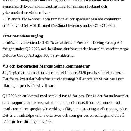
avancerad dyk-och andningsutrustning för militära förband och
yrkesanvändare världen över.
»
En andra FMV-order inom ramavtalet för specialanpassade containrar
erhålls, värd 54 MSEK, med förväntad leverans under Q3–Q4 2026.
Efter periodens utgång
»
Inlösen av utestående 0,45 % av aktierna i Poseidon Diving Group AB
fortgår under Q2 2026 och beräknas slutföras under kvartalet, varefter Argo
Defence Group AB äger 100 % av aktierna.
VD och koncernchef Marcus Selme kommenterar
Jag är glad att kunna konstatera att vi inleder 2026 precis som vi planerat.
Det första kvartalet bekräftar att vår strategi håller och att vi rör oss i rätt
riktning – precis där vi vill vara.
Q1 2026 är ett kvartal med särskild tyngd för oss. Det är det första kvartalet
då vi rapporterar faktiska siffror – inte proformasiffror. Det innebär att
resultaten ni ser speglar vår verkliga affär, utan justeringar eller antaganden.
Det är en milstolpe vi är stolta över och som ger oss en solid grund att stå
på inför fortsättningen av året.