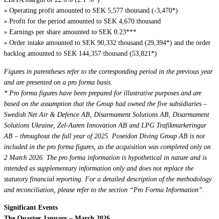
» Operating profit amounted to SEK 5,577 thousand (-3,470*)
» Profit for the period amounted to SEK 4,670 thousand
» Earnings per share amounted to SEK 0.23***
» Order intake amounted to SEK 90,332 thousand (29,394*) and the order
backlog amounted to SEK 144,357 thousand (53,821*)
Figures in parentheses refer to the corresponding period in the previous year
and are presented on a pro forma basis.
* Pro forma figures have been prepared for illustrative purposes and are
based on the assumption that the Group had owned the five subsidiaries –
Swedish Net Air & Defence AB, Disarmament Solutions AB, Disarmament
Solutions Ukraine, Zel-Aaren Innovation AB and LPG Trafikmarkeringar
AB – throughout the full year of 2025. Poseidon Diving Group AB is not
included in the pro forma figures, as the acquisition was completed only on
2 March 2026. The pro forma information is hypothetical in nature and is
intended as supplementary information only and does not replace the
statutory financial reporting. For a detailed description of the methodology
and reconciliation, please refer to the section “Pro Forma Information”.
Significant Events
The Quarter January – March 2026