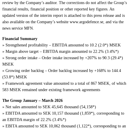
review by the Company’s auditor. The corrections do not affect the Group’s
financial results, financial position or other reported key figures. An
updated version of the interim report is attached to this press release and is
also available on the Company’s website www.argodefence.se, and via the
news service MFN.
Financial Summary
» Strengthened profitability – EBITDA amounted to 10.2 (2.0*) MSEK
» Margin above target – EBITDA margin amounted to 22.2% (3.4%*)
» Strong order intake – Order intake increased by +207% to 90.3 (29.4*)
MSEK
» Growing order backlog – Order backlog increased by +168% to 144.4
(53.8*) MSEK
» Framework agreement value amounted to a total of 867 MSEK, of which
583 MSEK remained under existing framework agreements
The Group January – March 2026
» Net sales amounted to SEK 45,645 thousand (54,158*)
» EBITDA amounted to SEK 10,157 thousand (1,859*), corresponding to
an EBITDA margin of 22.2% (3.4%*)
» EBITA amounted to SEK 10,062 thousand (1,122*), corresponding to an