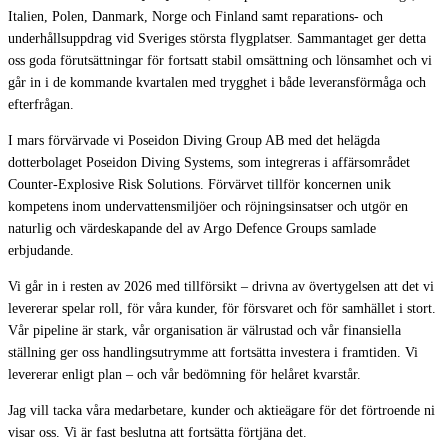
Italien, Polen, Danmark, Norge och Finland samt reparations- och
underhållsuppdrag vid Sveriges största flygplatser. Sammantaget ger detta
oss goda förutsättningar för fortsatt stabil omsättning och lönsamhet och vi
går in i de kommande kvartalen med trygghet i både leveransförmåga och
efterfrågan.
I mars förvärvade vi Poseidon Diving Group AB med det helägda
dotterbolaget Poseidon Diving Systems, som integreras i affärsområdet
Counter-Explosive Risk Solutions. Förvärvet tillför koncernen unik
kompetens inom undervattensmiljöer och röjningsinsatser och utgör en
naturlig och värdeskapande del av Argo Defence Groups samlade
erbjudande.
Vi går in i resten av 2026 med tillförsikt – drivna av övertygelsen att det vi
levererar spelar roll, för våra kunder, för försvaret och för samhället i stort.
Vår pipeline är stark, vår organisation är välrustad och vår finansiella
ställning ger oss handlingsutrymme att fortsätta investera i framtiden. Vi
levererar enligt plan – och vår bedömning för helåret kvarstår.
Jag vill tacka våra medarbetare, kunder och aktieägare för det förtroende ni
visar oss. Vi är fast beslutna att fortsätta förtjäna det.