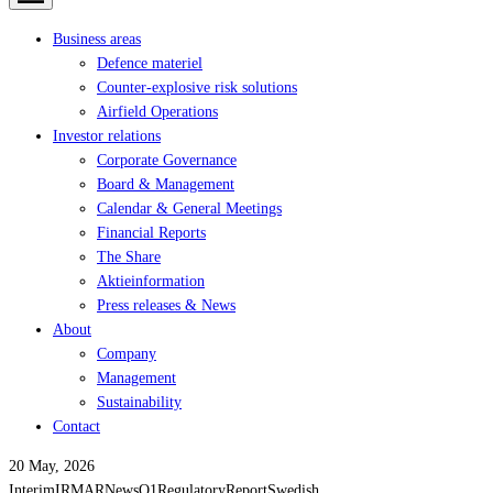
Business areas
Defence materiel
Counter-explosive risk solutions
Airfield Operations
Investor relations
Corporate Governance
Board & Management
Calendar & General Meetings
Financial Reports
The Share
Aktieinformation
Press releases & News
About
Company
Management
Sustainability
Contact
20 May, 2026
Interim
IR
MAR
News
Q1
Regulatory
Report
Swedish