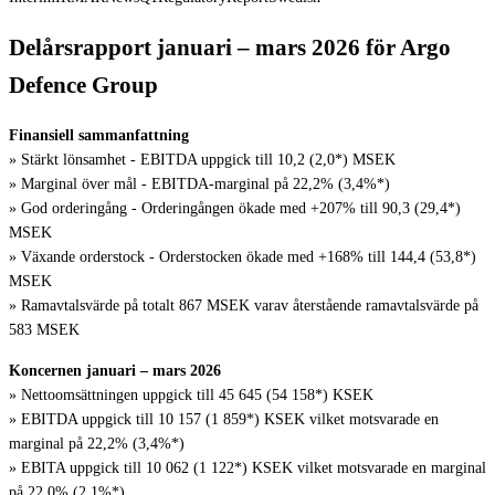
Delårsrapport januari – mars 2026 för Argo
Defence Group
Finansiell sammanfattning
» Stärkt lönsamhet - EBITDA uppgick till 10,2 (2,0*) MSEK
» Marginal över mål - EBITDA-marginal på 22,2% (3,4%*)
» God orderingång - Orderingången ökade med +207% till 90,3 (29,4*)
MSEK
» Växande orderstock - Orderstocken ökade med +168% till 144,4 (53,8*)
MSEK
» Ramavtalsvärde på totalt 867 MSEK varav återstående ramavtalsvärde på
583 MSEK
Koncernen januari – mars 2026
» Nettoomsättningen uppgick till 45 645 (54 158*) KSEK
» EBITDA uppgick till 10 157 (1 859*) KSEK vilket motsvarade en
marginal på 22,2% (3,4%*)
» EBITA uppgick till 10 062 (1 122*) KSEK vilket motsvarade en marginal
på 22,0% (2,1%*)