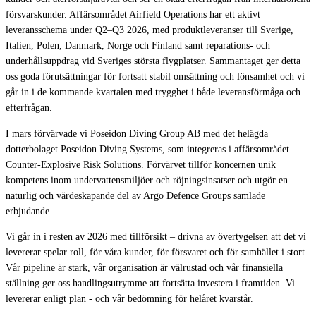
försvarskunder. Affärsområdet Airfield Operations har ett aktivt
leveransschema under Q2–Q3 2026, med produktleveranser till Sverige,
Italien, Polen, Danmark, Norge och Finland samt reparations- och
underhållsuppdrag vid Sveriges största flygplatser. Sammantaget ger detta
oss goda förutsättningar för fortsatt stabil omsättning och lönsamhet och vi
går in i de kommande kvartalen med trygghet i både leveransförmåga och
efterfrågan.
I mars förvärvade vi Poseidon Diving Group AB med det helägda
dotterbolaget Poseidon Diving Systems, som integreras i affärsområdet
Counter-Explosive Risk Solutions. Förvärvet tillför koncernen unik
kompetens inom undervattensmiljöer och röjningsinsatser och utgör en
naturlig och värdeskapande del av Argo Defence Groups samlade
erbjudande.
Vi går in i resten av 2026 med tillförsikt – drivna av övertygelsen att det vi
levererar spelar roll, för våra kunder, för försvaret och för samhället i stort.
Vår pipeline är stark, vår organisation är välrustad och vår finansiella
ställning ger oss handlingsutrymme att fortsätta investera i framtiden. Vi
levererar enligt plan - och vår bedömning för helåret kvarstår.