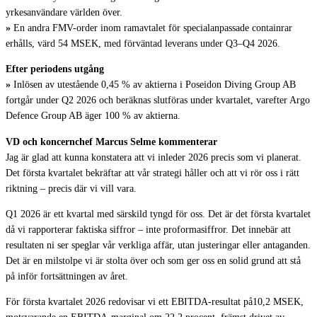
yrkesanvändare världen över.
»
En andra FMV-order inom ramavtalet för specialanpassade containrar
erhålls, värd 54 MSEK, med förväntad leverans under Q3–Q4 2026.
Efter periodens utgång
»
Inlösen av utestående 0,45 % av aktierna i Poseidon Diving Group AB
fortgår under Q2 2026 och beräknas slutföras under kvartalet, varefter Argo
Defence Group AB äger 100 % av aktierna.
VD och koncernchef Marcus Selme kommenterar
Jag är glad att kunna konstatera att vi inleder 2026 precis som vi planerat.
Det första kvartalet bekräftar att vår strategi håller och att vi rör oss i rätt
riktning – precis där vi vill vara.
Q1 2026 är ett kvartal med särskild tyngd för oss. Det är det första kvartalet
då vi rapporterar faktiska siffror – inte proformasiffror. Det innebär att
resultaten ni ser speglar vår verkliga affär, utan justeringar eller antaganden.
Det är en milstolpe vi är stolta över och som ger oss en solid grund att stå
på inför fortsättningen av året.
För första kvartalet 2026 redovisar vi ett EBITDA-resultat på10,2 MSEK,