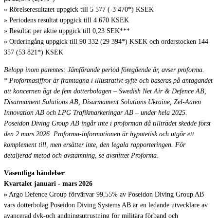
» Rörelseresultatet uppgick till 5 577 (-3 470*) KSEK
» Periodens resultat uppgick till 4 670 KSEK
» Resultat per aktie uppgick till 0,23 SEK***
» Orderingång uppgick till 90 332 (29 394*) KSEK och orderstocken 144
357 (53 821*) KSEK
Belopp inom parentes: Jämförande period föregående år, avser proforma.
* Proformasiffror är framtagna i illustrativt syfte och baseras på antagandet
att koncernen ägt de fem dotterbolagen – Swedish Net Air & Defence AB,
Disarmament Solutions AB, Disarmament Solutions Ukraine, Zel-Aaren
Innovation AB och LPG Trafikmarkeringar AB – under hela 2025.
Poseidon Diving Group AB ingår inte i proforman då tillträdet skedde först
den 2 mars 2026. Proforma-informationen är hypotetisk och utgör ett
komplement till, men ersätter inte, den legala rapporteringen. För
detaljerad metod och avstämning, se avsnittet Proforma.
Väsentliga händelser
Kvartalet januari - mars 2026
»
Argo Defence Group förvärvar 99,55% av Poseidon Diving Group AB
vars dotterbolag Poseidon Diving Systems AB är en ledande utvecklare av
avancerad dyk-och andningsutrustning för militära förband och