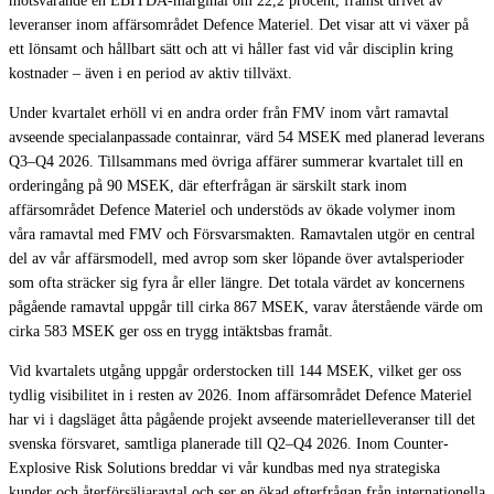
motsvarande en EBITDA-marginal om 22,2 procent, främst drivet av
leveranser inom affärsområdet Defence Materiel. Det visar att vi växer på
ett lönsamt och hållbart sätt och att vi håller fast vid vår disciplin kring
kostnader – även i en period av aktiv tillväxt.
Under kvartalet erhöll vi en andra order från FMV inom vårt ramavtal
avseende specialanpassade containrar, värd 54 MSEK med planerad leverans
Q3–Q4 2026. Tillsammans med övriga affärer summerar kvartalet till en
orderingång på 90 MSEK, där efterfrågan är särskilt stark inom
affärsområdet Defence Materiel och understöds av ökade volymer inom
våra ramavtal med FMV och Försvarsmakten. Ramavtalen utgör en central
del av vår affärsmodell, med avrop som sker löpande över avtalsperioder
som ofta sträcker sig fyra år eller längre. Det totala värdet av koncernens
pågående ramavtal uppgår till cirka 867 MSEK, varav återstående värde om
cirka 583 MSEK ger oss en trygg intäktsbas framåt.
Vid kvartalets utgång uppgår orderstocken till 144 MSEK, vilket ger oss
tydlig visibilitet in i resten av 2026. Inom affärsområdet Defence Materiel
har vi i dagsläget åtta pågående projekt avseende materielleveranser till det
svenska försvaret, samtliga planerade till Q2–Q4 2026. Inom Counter-
Explosive Risk Solutions breddar vi vår kundbas med nya strategiska
kunder och återförsäljaravtal och ser en ökad efterfrågan från internationella