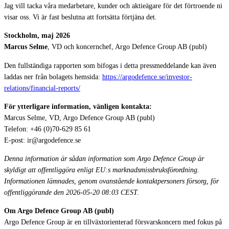
Jag vill tacka våra medarbetare, kunder och aktieägare för det förtroende ni
visar oss. Vi är fast beslutna att fortsätta förtjäna det.
Stockholm, maj 2026
Marcus Selme
, VD och koncernchef, Argo Defence Group AB (publ)
Den fullständiga rapporten som bifogas i detta pressmeddelande kan även
laddas ner från bolagets hemsida:
https://argodefence.se/investor-
relations/financial-reports/
För ytterligare information, vänligen kontakta:
Marcus Selme, VD, Argo Defence Group AB (publ)
Telefon: +46 (0)70-629 85 61
E-post: ir@argodefence.se
Denna information är sådan information som Argo Defence Group är
skyldigt att offentliggöra enligt EU:s marknadsmissbruksförordning.
Informationen lämnades, genom ovanstående kontaktpersoners försorg, för
offentliggörande den 2026-05-20 08:03 CEST.
Om Argo Defence Group AB (publ)
Argo Defence Group är en tillväxtorienterad försvarskoncern med fokus på